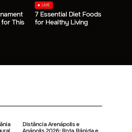
LIVE
rnament
7 Essential Diet Foods
for This
for Healthy Living
ânia
Distância Arenápolis e
ura!
Anápolis 2026: Rota Rápida e