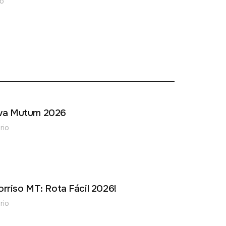
o
ova Mutum 2026
rio
orriso MT: Rota Fácil 2026!
rio