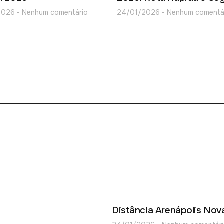
2026
Nenhum comentário
24/01/2026
Nenhum comentá
Distância Arenápolis No