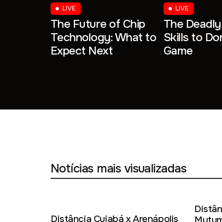
LIVE
LIVE
The Future of Chip
The Deadly 
Technology: What to
Skills to D
Expect Next
Game
Notícias mais visualizadas
Distân
Distância Cuiabá x Arenápolis
Mutum