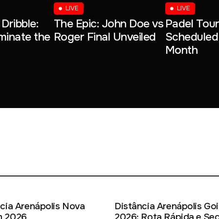
LIVE
LIVE
Dribble:
The Epic: John Doe vs
Padel Tou
ominate the
Roger Final Unveiled
Scheduled 
Month
cia Arenápolis Nova
Distância Arenápolis Goi
 2026
2026: Rota Rápida e Seg