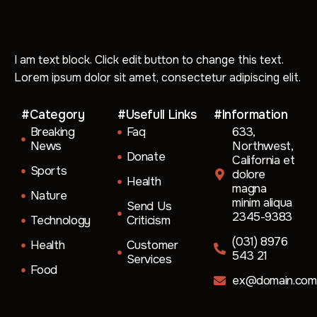
I am text block. Click edit button to change this text.
Lorem ipsum dolor sit amet, consectetur adipiscing elit.
#Category
#Usefull Links
#Information
Breaking
Faq
633,
News
Northwest,
Donate
California et
Sports
dolore
Health
magna
Nature
minim aliqua
Send Us
2345-9383
Technology
Criticism
(031) 8976
Health
Customer
543 21
Services
Food
ex@domain.com