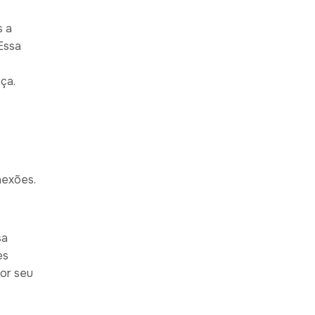
s a
Essa
ça.
nexões.
sa
es
hor seu