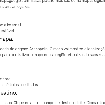
maps.google.com’. Essas plataformas são como mapas digitai
ncontrar lugares.
 à internet.
 estável.
 mapa.
dade de origem: ‘Arenápolis’. O mapa vai mostrar a localizaç
a para centralizar o mapa nessa região, visualizando suas rua
amente.
 múltiplos resultados.
estino.
 mapa. Clique nela e, no campo de destino, digite ‘Diamantino