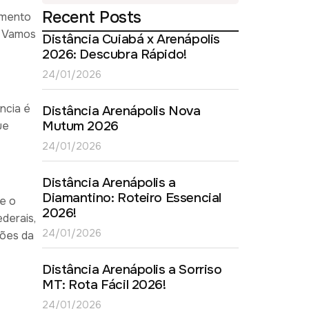
Recent Posts
camento
! Vamos
Distância Cuiabá x Arenápolis
2026: Descubra Rápido!
24/01/2026
ncia é
Distância Arenápolis Nova
Mutum 2026
ue
24/01/2026
Distância Arenápolis a
Diamantino: Roteiro Essencial
re o
2026!
ederais,
24/01/2026
ções da
Distância Arenápolis a Sorriso
MT: Rota Fácil 2026!
24/01/2026