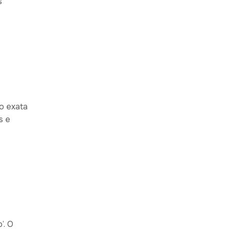
s
ão exata
s e
’. O