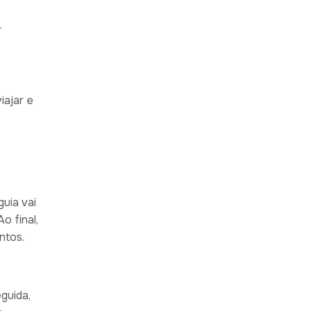
.
iajar e
uia vai
o final,
ntos.
guida,