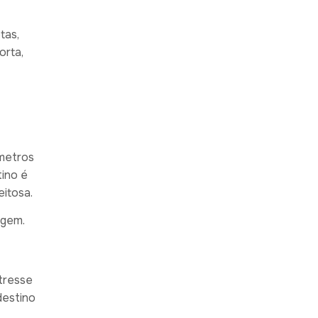
tas,
orta,
ômetros
tino é
eitosa.
agem.
stresse
destino