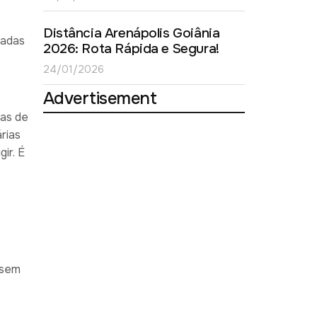
Distância Arenápolis Goiânia
radas
2026: Rota Rápida e Segura!
24/01/2026
Advertisement
sas de
rias
ir. É
 sem