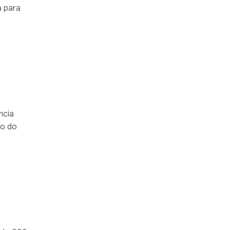
a para
ncia
do do