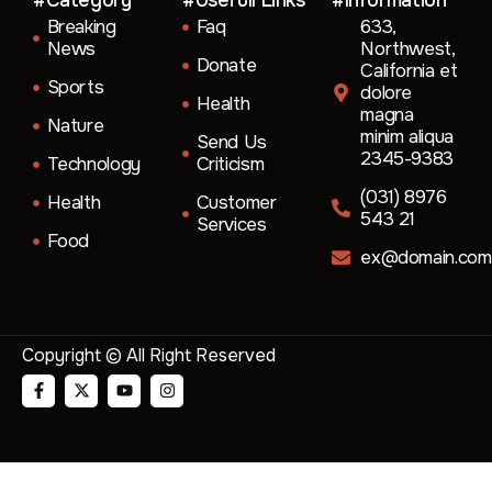
Breaking
Faq
633,
News
Northwest,
Donate
California et
Sports
dolore
Health
magna
Nature
minim aliqua
Send Us
2345-9383
Technology
Criticism
(031) 8976
Health
Customer
543 21
Services
Food
ex@domain.com
Copyright © All Right Reserved