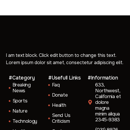
I am text block. Click edit button to change this text.
Lorem ipsum dolor sit amet, consectetur adipiscing elit.
#Category
#Usefull Links
#Information
Breaking
Faq
633,
News
Northwest,
Donate
California et
Sports
dolore
Health
magna
Nature
minim aliqua
Send Us
2345-9383
Technology
Criticism
(031) 8976